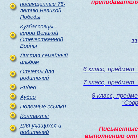
преподавател
посвященные 75-
летию Великой
Победы
Кузбассовцы -
герои Великой
Отечественной
11
Войны
Листая семейный
альбом
6 класс, предмет 
Отчеты для
родителей
7 класс, предмет 
Видео
8 класс, предм
Аудио
"Сов
Полезные ссылки
Контакты
Для учащихся и
Письменные 
родителей
выполнению отп