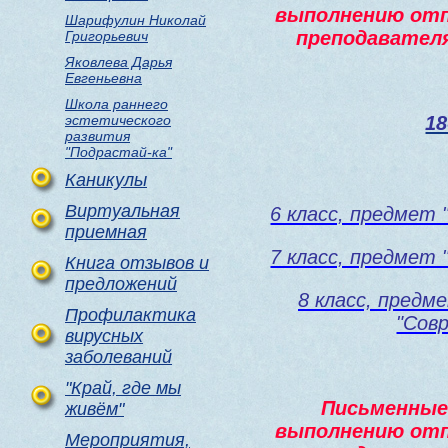
выполнению отп
Шарифулин Николай
преподавател
Григорьевич
Яковлева Дарья
Евгеньевна
Школа раннего
эстетического
18
развития
"Подрастай-ка"
Каникулы
Виртуальная
6 класс, предмет 
приемная
7 класс, предмет 
Книга отзывов и
предложений
8 класс, предм
Профилактика
"Сов
вирусных
заболеваний
"Край, где мы
Письменные 
живём"
выполнению отп
Мероприятия,