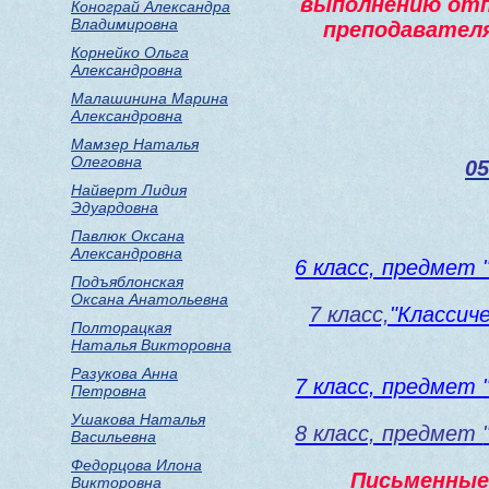
выполнению отп
Конограй Александра
Владимировна
преподавател
Корнейко Ольга
Александровна
Малашинина Марина
Александровна
Мамзер Наталья
Олеговна
05
Найверт Лидия
Эдуардовна
Павлюк Оксана
Александровна
6 класс, предмет 
Подъяблонская
Оксана Анатольевна
7 класс,
"Классич
Полторацкая
Наталья Викторовна
Разукова Анна
7 класс, предмет 
Петровна
Ушакова Наталья
8 класс, предмет
Васильевна
Федорцова Илона
Письменные 
Викторовна