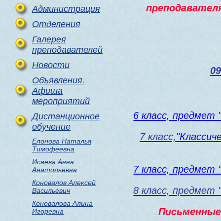
преподавател
Администрация
Отделения
Галерея
преподавателей
Новости
09
Объявления.
Афиша
мероприятий
6 класс, предмет 
Дистанционное
обучение
7 класс,
"Классич
Елонова Наталья
Тимофеевна
Исаева Анна
7 класс, предмет 
Анатольевна
Коновалов Алексей
8 класс, предмет
Васильевич
Коновалова Алина
Письменные 
Игоревна