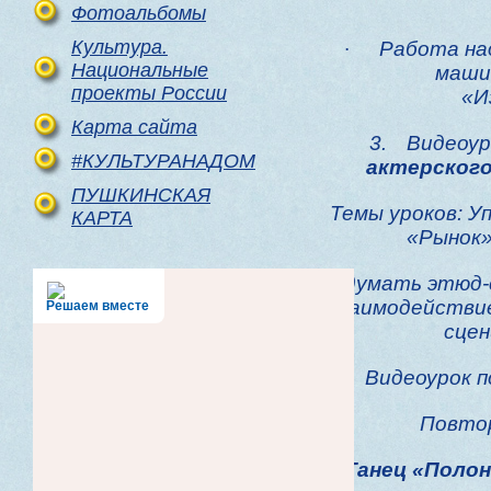
Фотоальбомы
Культура.
·
Работа на
Национальные
маши
проекты России
«И
Карта сайта
3.
Видеоур
#КУЛЬТУРАНАДОМ
актерског
ПУШКИНСКАЯ
Темы уроков: У
КАРТА
«Рынок»
Придумать этюд-
взаимодействие
Решаем вместе
сцен
4.
Видеоурок 
Повтор
Танец «Полон