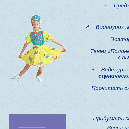
·
Пред
4.
Видеоурок 
Повтор
Танец «Полон
с вы
5.
Видеоурок
сценическ
Прочитать ск
Придумать сц
·
Внешние