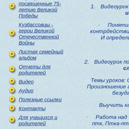
посвященные 75-
1.
Видеоурок
летию Великой
и
Победы
Кузбассовцы -
·
Поняти
герои Великой
контрдействи
Отечественной
И определ
Войны
Листая семейный
альбом
2.
Видеоурок п
Отчеты для
с
родителей
Темы уроков:
Видео
Произношение г
Аудио
безуд
Полезные ссылки
Выучить ка
Контакты
·
Работа над 
Для учащихся и
птк, Птка-пт
родителей