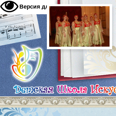
A
Версия для слабовидящих
A
A