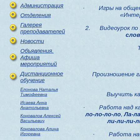
Администрация
·
Игры на общен
«Инте
Отделения
Галерея
2.
Видеоурок
по
преподавателей
слов
Новости
Объявления.
Афиша
мероприятий
Дистанционное
Произношение гл
обучение
Елонова Наталья
Выучить ка
Тимофеевна
Исаева Анна
·
Работа над к
Анатольевна
ло-ло-ло-ло
,
Ла-ла
Коновалов Алексей
ли-ли-ли-л
Васильевич
Коновалова Алина
·
Работа на
Игоревна