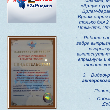
Мна-мна, М
«Врлум-дуру
Врлам-дарам
Врлим-дирим-
только для 2
Птка-птк, Пт
·
Работа над
ведра выпрыгн
выпрыгну
выплеснуть-то
впрыгнуть и в
топота ко
3.
Видеоур
актерског
Повтор
·
Собы
·
Де