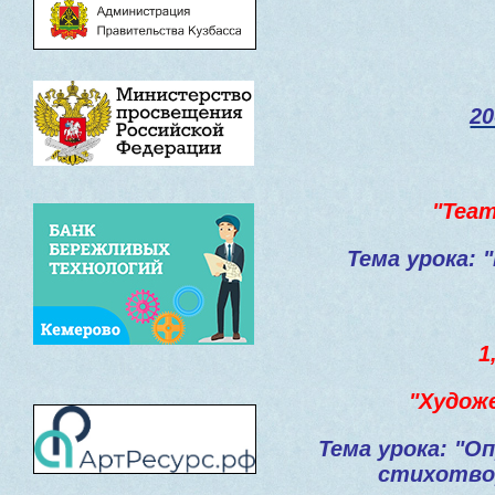
20
"Теа
Тема урока:
1
"Худож
Тема урока: "О
стихотво