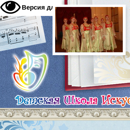
A
Версия для слабовидящих
A
A