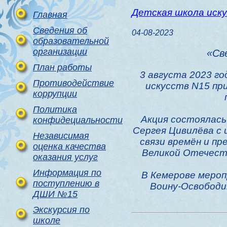
Детская школа иск
Главная
Сведения об
04-08-2023
образовательной
организации
«Св
План работы
3 августа 2023 г
Противодействие
искусств N15 пр
коррупции
Политика
Акция состоялась
конфидециальности
Сергея Цивилёва с 
Независимая
связи времён и п
оценка качества
Великой Отечеств
оказания услуг
Информация по
В Кемерове меро
поступлению в
Воину-Освободи
ДШИ №15
Экскурсия по
школе