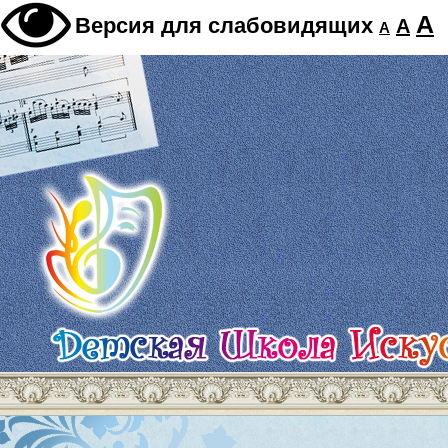
A
Версия для слабовидящих
A
A