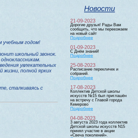
Новости
21-09-2023
Дорогие друзья! Рады Вам
сообщить, что мы переезжаем
на новый сайт
Подробнее
м учебным годом!
01-09-2023
С Днём знаний!
звонит школьный звонок.
Подробнее
 одноклассникам.
оведения увлекательных
25-08-2023
Расписание перекличек и
й жизни, полной ярких
собраний.
Подробнее
17-08-2023
те, сталкиваясь с
Коллектив Детской школы
искусств №15 был приглашён
на встречу с Главой города
Кемерово
Подробнее
04-08-2023
3 августа 2023 года коллектив
Детской школы искусств N15
принял участие в акции
«Свеча поколений».