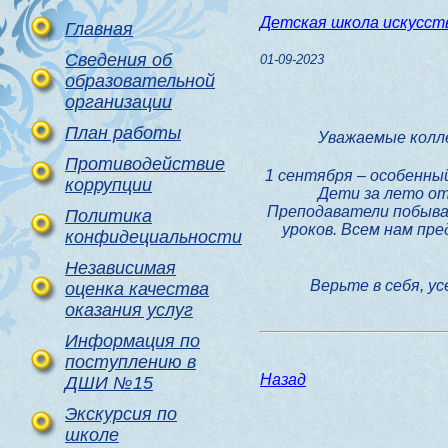
Детская школа искусст
Главная
Сведения об
01-09-2023
образовательной
организации
План работы
Уважаемые колле
Противодействие
1 сентября – особенный
коррупции
Дети за лето от
Преподаватели побывал
Политика
уроков. Всем нам пре
конфидециальности
Независимая
Верьте в себя, у
оценка качества
оказания услуг
Информация по
поступлению в
Назад
ДШИ №15
Экскурсия по
школе