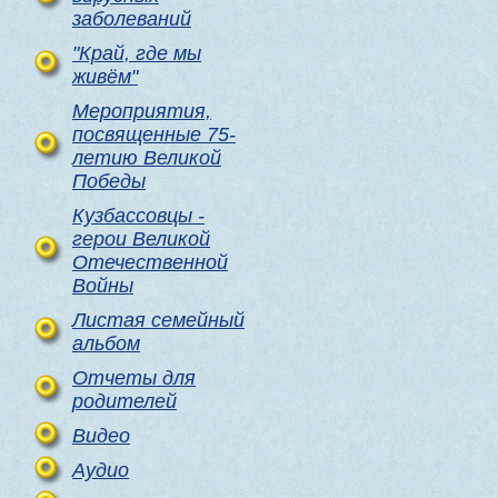
заболеваний
"Край, где мы
живём"
Мероприятия,
посвященные 75-
летию Великой
Победы
Кузбассовцы -
герои Великой
Отечественной
Войны
Листая семейный
альбом
Отчеты для
родителей
Видео
Аудио