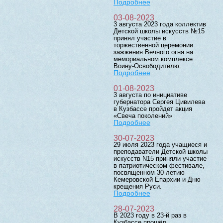
Подробнее
03-08-2023
3 августа 2023 года коллектив
Детской школы искусств №15
принял участие в
торжественной церемонии
зажжения Вечного огня на
мемориальном комплексе
Воину-Освободителю.
Подробнее
01-08-2023
3 августа по инициативе
губернатора Сергея Цивилева
в Кузбассе пройдет акция
«Свеча поколений»
Подробнее
30-07-2023
29 июля 2023 года учащиеся и
преподаватели Детской школы
искусств N15 приняли участие
в патриотическом фестивале,
посвященном 30-летию
Кемеровской Епархии и Дню
крещения Руси.
Подробнее
28-07-2023
В 2023 году в 23-й раз в
Кузбассе прошёл