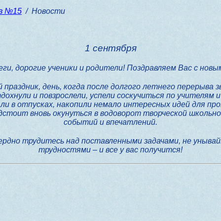
в №15
/ Новости
1 сентября
ги, дорогие ученики и родители!
Поздравляем Вас с новы
 праздник, день, когда после долгого летнего перерыва 
дохнули и повзрослели, успели соскучиться по учителям и
и в отпусках, накопили немало интересных идей для пр
дстоит вновь окунуться в водоворот творческой школьно
событий и впечатлений.
сердно трудитесь над поставленными задачами, не унывай
трудностями – и все у вас получится!