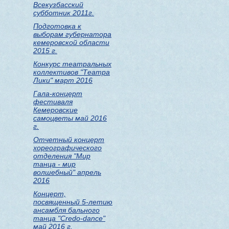
Всекузбасский
субботник 2011г.
Подготовка к
выборам губернатора
кемеровской области
2015 г.
Конкурс театральных
коллективов "Театра
Лики" март 2016
Гала-концерт
фестиваля
Кемеровские
самоцветы май 2016
г.
Отчетный концерт
хореографического
отделения "Мир
танца - мир
волшебный" апрель
2016
Концерт,
посвященный 5-летию
ансамбля бального
танца "Credo-dance"
май 2016 г.