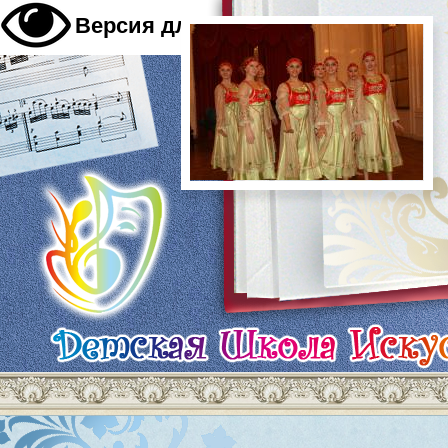
A
Версия для слабовидящих
A
A