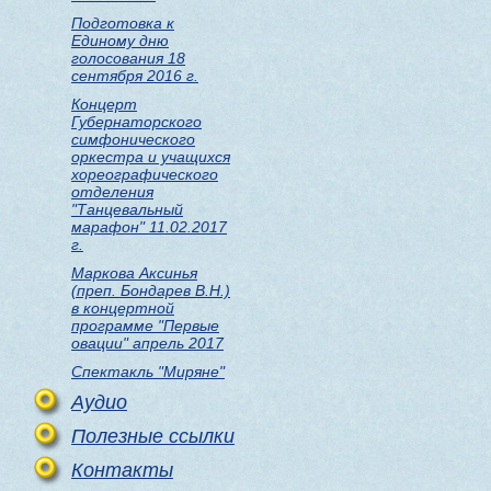
Подготовка к
Единому дню
голосования 18
сентября 2016 г.
Концерт
Губернаторского
симфонического
оркестра и учащихся
хореографического
отделения
"Танцевальный
марафон" 11.02.2017
г.
Маркова Аксинья
(преп. Бондарев В.Н.)
в концертной
программе "Первые
овации" апрель 2017
Спектакль "Миряне"
Аудио
Полезные ссылки
Контакты