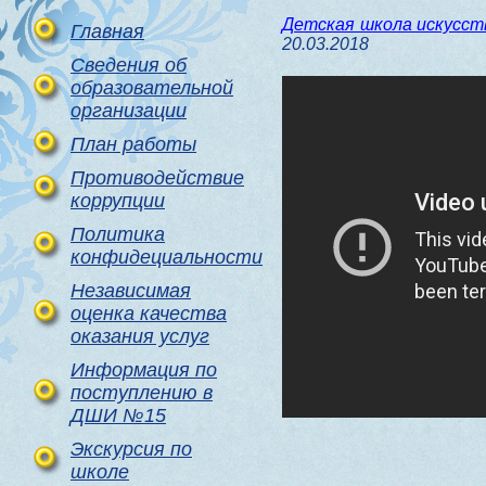
Детская школа искусс
Главная
20.03.2018
Сведения об
образовательной
организации
План работы
Противодействие
коррупции
Политика
конфидециальности
Независимая
оценка качества
оказания услуг
Информация по
поступлению в
ДШИ №15
Экскурсия по
школе