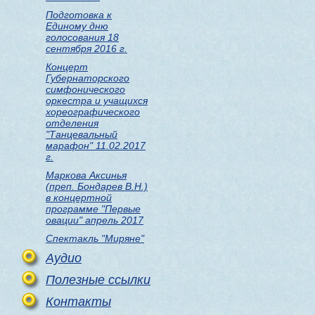
Подготовка к
Единому дню
голосования 18
сентября 2016 г.
Концерт
Губернаторского
симфонического
оркестра и учащихся
хореографического
отделения
"Танцевальный
марафон" 11.02.2017
г.
Маркова Аксинья
(преп. Бондарев В.Н.)
в концертной
программе "Первые
овации" апрель 2017
Спектакль "Миряне"
Аудио
Полезные ссылки
Контакты