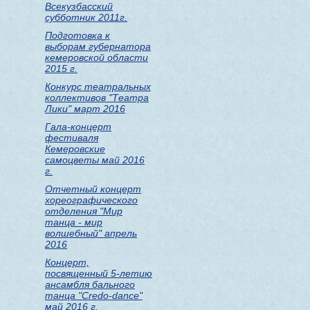
Всекузбасский
субботник 2011г.
Подготовка к
выборам губернатора
кемеровской области
2015 г.
Конкурс театральных
коллективов "Театра
Лики" март 2016
Гала-концерт
фестиваля
Кемеровские
самоцветы май 2016
г.
Отчетный концерт
хореографического
отделения "Мир
танца - мир
волшебный" апрель
2016
Концерт,
посвященный 5-летию
ансамбля бального
танца "Credo-dance"
май 2016 г.