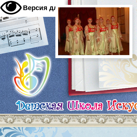
A
Версия для слабовидящих
A
A