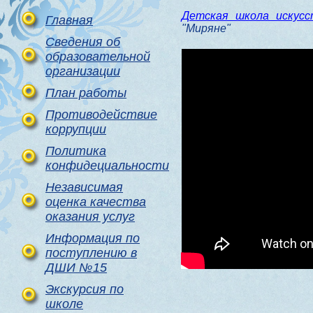
Детская школа искус
Главная
"Миряне"
Сведения об
образовательной
организации
План работы
Противодействие
коррупции
Политика
конфидециальности
Независимая
оценка качества
оказания услуг
Информация по
поступлению в
ДШИ №15
Экскурсия по
школе