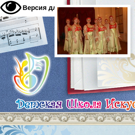
A
Версия для слабовидящих
A
A