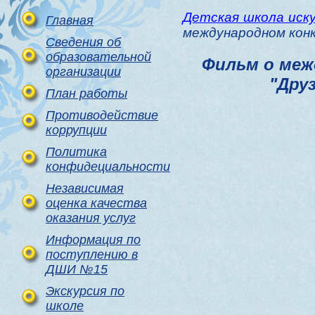
Детская школа иск
Главная
международном конк
Сведения об
образовательной
Фильм о меж
организации
"Дру
План работы
Противодействие
коррупции
Политика
конфидециальности
Независимая
оценка качества
оказания услуг
Информация по
поступлению в
ДШИ №15
Экскурсия по
школе