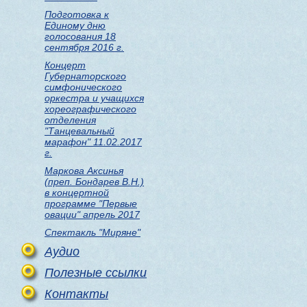
Подготовка к
Единому дню
голосования 18
сентября 2016 г.
Концерт
Губернаторского
симфонического
оркестра и учащихся
хореографического
отделения
"Танцевальный
марафон" 11.02.2017
г.
Маркова Аксинья
(преп. Бондарев В.Н.)
в концертной
программе "Первые
овации" апрель 2017
Спектакль "Миряне"
Аудио
Полезные ссылки
Контакты