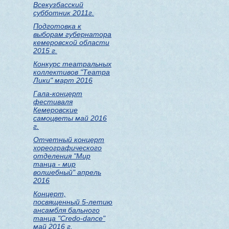
Всекузбасский
субботник 2011г.
Подготовка к
выборам губернатора
кемеровской области
2015 г.
Конкурс театральных
коллективов "Театра
Лики" март 2016
Гала-концерт
фестиваля
Кемеровские
самоцветы май 2016
г.
Отчетный концерт
хореографического
отделения "Мир
танца - мир
волшебный" апрель
2016
Концерт,
посвященный 5-летию
ансамбля бального
танца "Credo-dance"
май 2016 г.