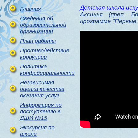
Детская школа иск
Главная
Аксинья (преп. Б
Сведения об
программе "Первые 
образовательной
организации
План работы
Противодействие
коррупции
Политика
конфидециальности
Независимая
оценка качества
оказания услуг
Информация по
поступлению в
ДШИ №15
Экскурсия по
школе