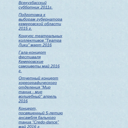
Всекузбасский
субботник 2011г.
Подготовка к
выборам губернатора
кемеровской области
2015 г.
Конкурс театральных
коллективов "Театра
Лики" март 2016
Гала-концерт
фестиваля
Кемеровские
самоцветы май 2016
г.
Отчетный концерт
хореографического
отделения "Мир
танца - мир
волшебный" апрель
2016
Концерт,
посвященный 5-летию
ансамбля бального
танца "Credo-dance"
май 2016 г.