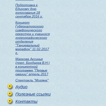
Подготовка к
Единому дню
голосования 18
сентября 2016 г.
Концерт
Губернаторского
симфонического
оркестра и учащихся
хореографического
отделения
"Танцевальный
марафон" 11.02.2017
г.
Маркова Аксинья
(преп. Бондарев В.Н.)
в концертной
программе "Первые
овации" апрель 2017
Спектакль "Миряне"
Аудио
Полезные ссылки
Контакты