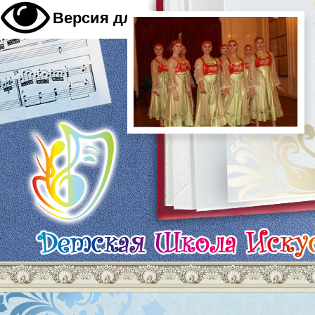
A
Версия для слабовидящих
A
A