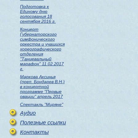
Подготовка к
Единому дню
голосования 18
сентября 2016 г.
Концерт
Губернаторского
симфонического
оркестра и учащихся
хореографического
отделения
"Танцевальный
марафон" 11.02.2017
г.
Маркова Аксинья
(преп. Бондарев В.Н.)
в концертной
программе "Первые
овации" апрель 2017
Спектакль "Миряне"
Аудио
Полезные ссылки
Контакты