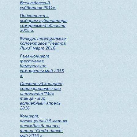
Всекузбасский
субботник 2011г.
Подготовка к
выборам губернатора
кемеровской области
2015 г.
Конкурс театральных
коллективов "Театра
Лики" март 2016
Гала-концерт
фестиваля
Кемеровские
самоцветы май 2016
г.
Отчетный концерт
хореографического
отделения "Мир
танца - мир
волшебный" апрель
2016
Концерт,
посвященный 5-летию
ансамбля бального
танца "Credo-dance"
май 2016 г.