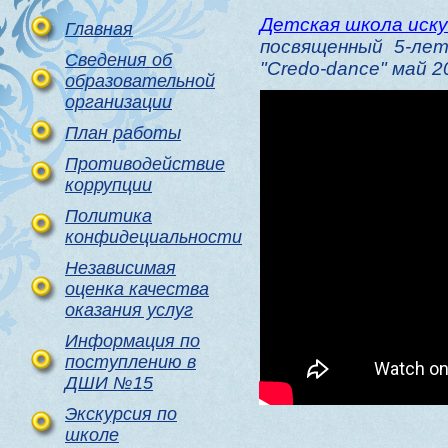
Детская школа иск
Главная
посвященный 5-ле
Сведения об
"Credo-dance" май 20
образовательной
организации
План работы
Противодействие
коррупции
Политика
конфидециальности
Независимая
оценка качества
оказания услуг
Информация по
поступлению в
ДШИ №15
Экскурсия по
школе