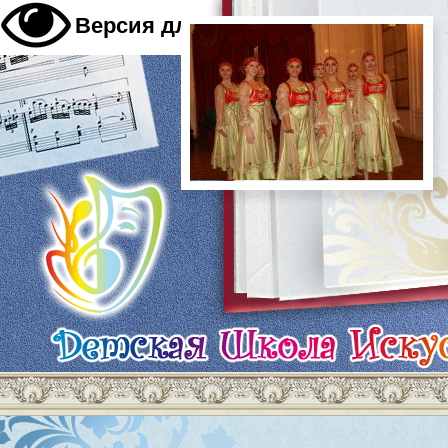
A
Версия для слабовидящих
A
A