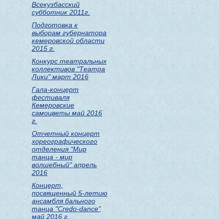
Всекузбасский
субботник 2011г.
Подготовка к
выборам губернатора
кемеровской области
2015 г.
Конкурс театральных
коллективов "Театра
Лики" март 2016
Гала-концерт
фестиваля
Кемеровские
самоцветы май 2016
г.
Отчетный концерт
хореографического
отделения "Мир
танца - мир
волшебный" апрель
2016
Концерт,
посвященный 5-летию
ансамбля бального
танца "Credo-dance"
май 2016 г.