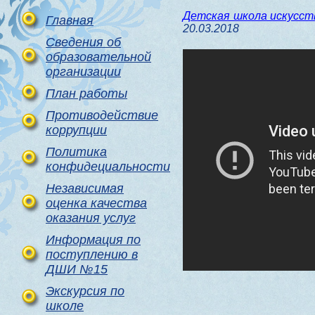
Детская школа искусс
Главная
20.03.2018
Сведения об
образовательной
организации
План работы
Противодействие
коррупции
Политика
конфидециальности
Независимая
оценка качества
оказания услуг
Информация по
поступлению в
ДШИ №15
Экскурсия по
школе