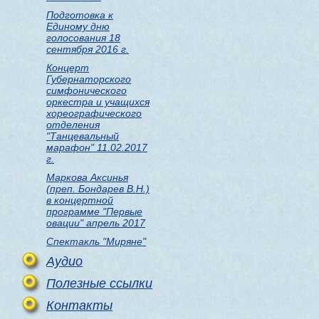
Подготовка к
Единому дню
голосования 18
сентября 2016 г.
Концерт
Губернаторского
симфонического
оркестра и учащихся
хореографического
отделения
"Танцевальный
марафон" 11.02.2017
г.
Маркова Аксинья
(преп. Бондарев В.Н.)
в концертной
программе "Первые
овации" апрель 2017
Спектакль "Миряне"
Аудио
Полезные ссылки
Контакты