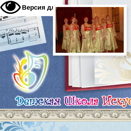
A
Версия для слабовидящих
A
A