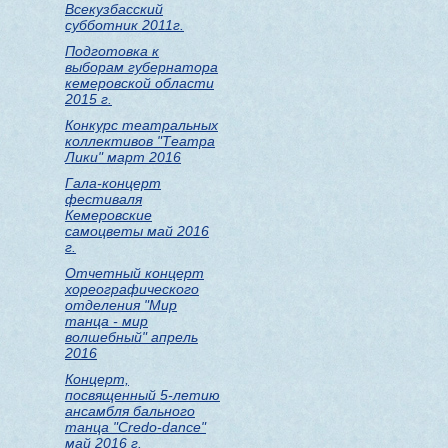
Всекузбасский
субботник 2011г.
Подготовка к
выборам губернатора
кемеровской области
2015 г.
Конкурс театральных
коллективов "Театра
Лики" март 2016
Гала-концерт
фестиваля
Кемеровские
самоцветы май 2016
г.
Отчетный концерт
хореографического
отделения "Мир
танца - мир
волшебный" апрель
2016
Концерт,
посвященный 5-летию
ансамбля бального
танца "Credo-dance"
май 2016 г.