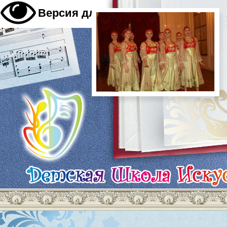
A
Версия для слабовидящих
A
A