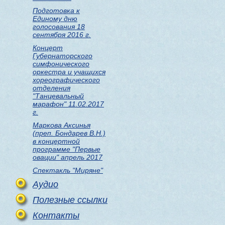
Подготовка к
Единому дню
голосования 18
сентября 2016 г.
Концерт
Губернаторского
симфонического
оркестра и учащихся
хореографического
отделения
"Танцевальный
марафон" 11.02.2017
г.
Маркова Аксинья
(преп. Бондарев В.Н.)
в концертной
программе "Первые
овации" апрель 2017
Спектакль "Миряне"
Аудио
Полезные ссылки
Контакты