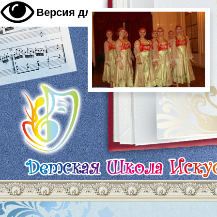
A
Версия для слабовидящих
A
A