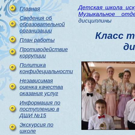
Детская школа ис
Главная
Музыкальное отде
Сведения об
дисциплины
образовательной
организации
Класс 
План работы
д
Противодействие
коррупции
Политика
конфидециальности
Независимая
оценка качества
оказания услуг
Информация по
поступлению в
ДШИ №15
Экскурсия по
школе