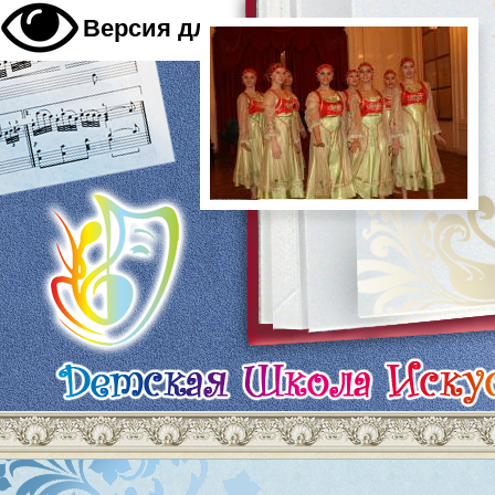
A
Версия для слабовидящих
A
A