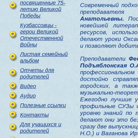
посвященные 75-
Современный подхо
летию Великой
преподавателя
По
Победы
Анатольевны.
Пос
Кузбассовцы -
новейшей литерат
герои Великой
ресурсов, исполь
Отечественной
делают уроки Окс
Войны
и позволяют добить
Листая семейный
Преподаватели
Фе
альбом
Подъяблонская О.
Отчеты для
профессиональном
родителей
достойно справля
городских, а так
Видео
музыкально-тео
Аудио
Ежегодно лучшие 
Полезные ссылки
профильные СУЗы и
уровню знаний по 
Контакты
делают они это без
Для учащихся и
сразу две выпускниц
родителей
Н.О.) и Ваганова Ир