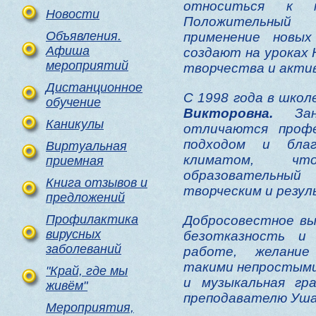
относиться к м
Новости
Положительный 
Объявления.
применение новых
Афиша
создают на уроках
мероприятий
творчества и актив
Дистанционное
С 1998 года в шко
обучение
Викторовна.
Заня
Каникулы
отличаются профе
подходом и благ
Виртуальная
климатом, чт
приемная
образовательны
Книга отзывов и
творческим и резу
предложений
Профилактика
Добросовестное вы
вирусных
безотказность и
заболеваний
работе, желание
такими непростыми
"Край, где мы
и музыкальная гр
живём"
преподавателю Уша
Мероприятия,