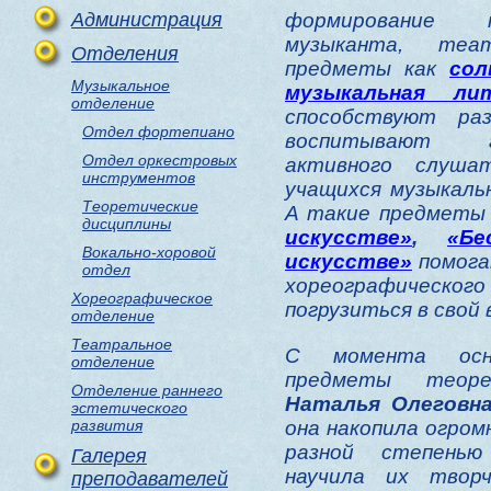
Администрация
формирование п
музыканта, теа
Отделения
предметы как
сол
Музыкальное
музыкальная ли
отделение
способствуют раз
Отдел фортепиано
воспитывают г
Отдел оркестровых
активного слуша
инструментов
учащихся музыкаль
Теоретические
А такие предметы
дисциплины
искусстве»
,
«Бе
Вокально-хоровой
искусстве»
помога
отдел
хореографическ
Хореографическое
погрузиться в свой 
отделение
Театральное
С момента осн
отделение
предметы теор
Отделение раннего
Наталья Олеговн
эстетического
развития
она накопила огром
разной степенью
Галерея
научила их творч
преподавателей