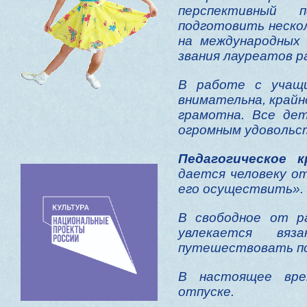
перспективный 
подготовить неско
на международных 
звания лауреатов р
В работе с учащ
внимательна, крайн
грамотна. Все де
огромным удовольс
Педагогическое 
дается человеку о
его осуществить».
В свободное от р
увлекается вя
путешествовать по
В настоящее вре
отпуске.