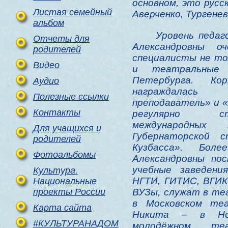
основном, это русс
Листая семейный
Аверченко, Тургене
альбом
Уровень педагог
Отчеты для
Александровны о
родителей
специалисты не то
Видео
и театральные 
Петербурга. Ко
Аудио
награждалас
Полезные ссылки
преподаватель» и «
Контакты
регулярно ст
международных 
Для учащихся и
Губернаторской 
родителей
Кузбасса». Бол
Фотоальбомы
Александровны по
учебные заведени
Культура.
НГТИ, ГИТИС, ВГИК 
Национальные
проекты России
ВУЗы, служат в те
в Московском теа
Карта сайта
Никита – в Нов
#КУЛЬТУРАНАДОМ
молодёжном те