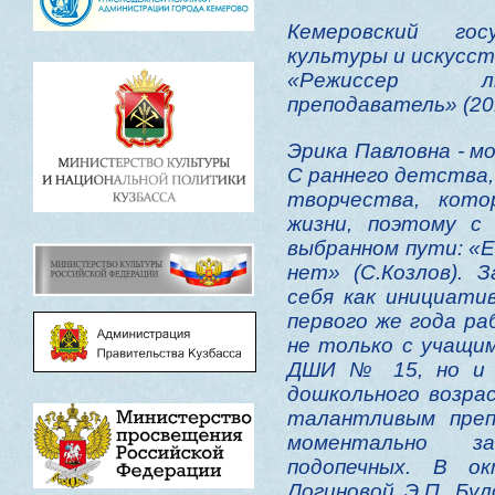
Кемеровский гос
культуры и искусст
«Режиссер лю
преподаватель» (201
Эрика Павловна - м
С раннего детства,
творчества, кот
жизни, поэтому с
выбранном пути: «Е
нет» (С.Козлов). 
себя как инициати
первого же года р
не только с учащи
ДШИ № 15, но и 
дошкольного возра
талантливым преп
моментально з
подопечных. В о
Логиновой Э.П. Бу