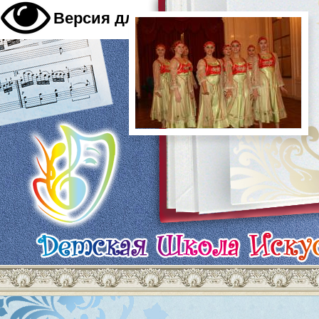
A
Версия для слабовидящих
A
A