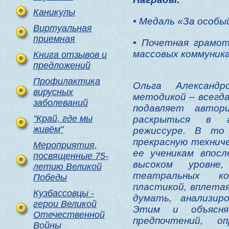
Каникулы
• Медаль «За особы
Виртуальная
приемная
• Почетная грамо
массовых коммуника
Книга отзывов и
предложений
Профилактика
Ольга Александр
вирусных
методикой – всегда
заболеваний
подавляет автор
"Край, где мы
раскрыться в 
живём"
режиссуре. В то
прекрасную техниче
Мероприятия,
ее ученикам впос
посвященные 75-
высоком уровне
летию Великой
театральных к
Победы
пластикой, вплета
Кузбассовцы -
думать, анализир
герои Великой
Этим и объясня
Отечественной
предпочтений, о
Войны