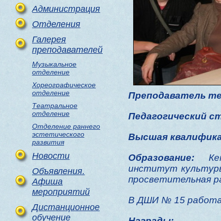
Администрация
Отделения
Галерея
преподавателей
Музыкальное
отделение
Хореографическое
отделение
Преподаватель те
Театральное
отделение
Педагогический с
Отделение раннего
эстетического
Высшая квалифика
развития
Новости
Образование:
Кеме
институт культуры
Объявления.
просветительная р
Афиша
мероприятий
В ДШИ № 15 работ
Дистанционное
обучение
Награды: