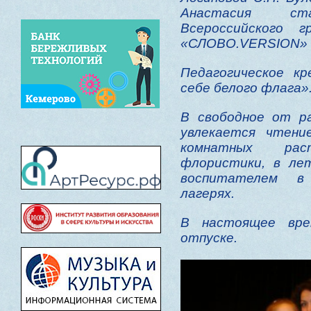
Анастасия ст
Всероссийского г
«СЛОВО.VERSION» в
Педагогическое к
себе белого флага»
В свободное от р
увлекается чтени
комнатных рас
флористики, в ле
воспитателем в
лагерях.
В настоящее вре
отпуске.