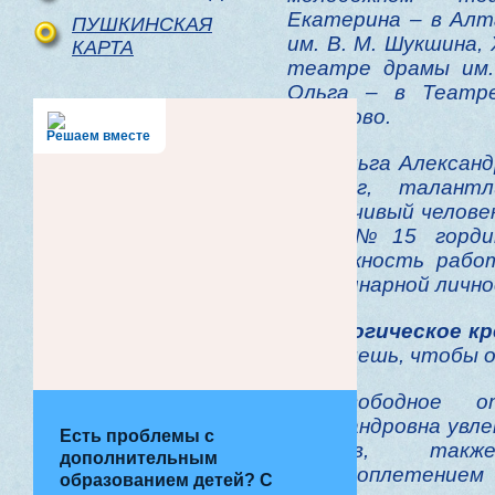
Екатерина – в Ал
ПУШКИНСКАЯ
им. В. М. Шукшина,
КАРТА
театре драмы им. 
Ольга – в Театр
Кемерово.
Решаем вместе
Ольга Александро
педагог, талант
отзывчивый челове
ДШИ №15 горди
возможность рабо
неординарной лично
Педагогическое кр
как хочешь, чтобы 
В свободное о
Александровна увл
Есть проблемы с
цветов, такж
дополнительным
кружевоплетени
образованием детей? С