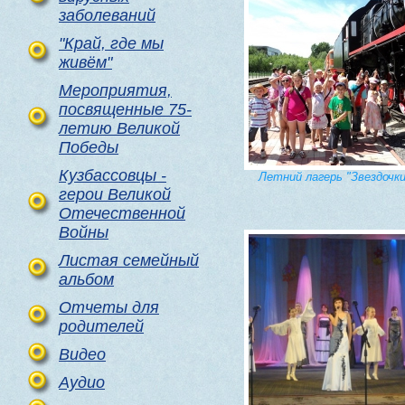
заболеваний
"Край, где мы
живём"
Мероприятия,
посвященные 75-
летию Великой
Победы
Кузбассовцы -
Летний лагерь "Звездочки
герои Великой
Отечественной
Войны
Листая семейный
альбом
Отчеты для
родителей
Видео
Аудио