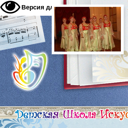
A
Версия для слабовидящих
A
A