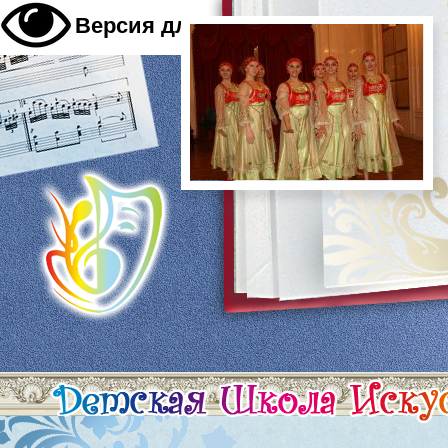
A
Версия для слабовидящих
A
A