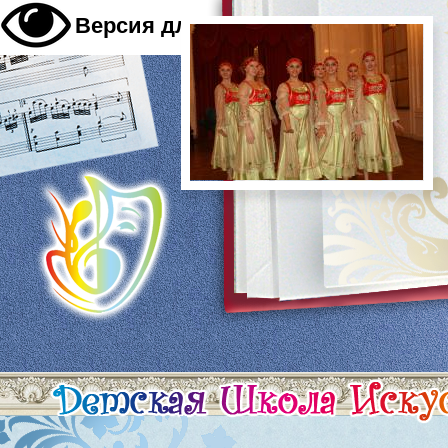
A
Версия для слабовидящих
A
A