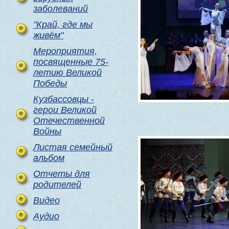
заболеваний
"Край, где мы
живём"
Мероприятия,
посвященные 75-
летию Великой
Победы
Кузбассовцы -
герои Великой
Отечественной
Войны
Листая семейный
альбом
Отчеты для
родителей
Видео
Аудио