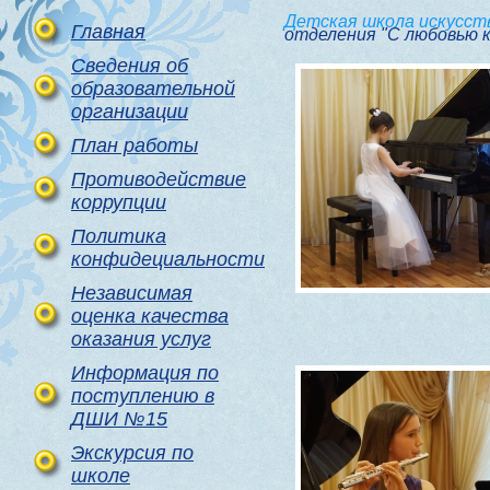
Детская школа искусст
Главная
отделения "С любовью к
Сведения об
образовательной
организации
План работы
Противодействие
коррупции
Политика
конфидециальности
Независимая
оценка качества
оказания услуг
Информация по
поступлению в
ДШИ №15
Экскурсия по
школе