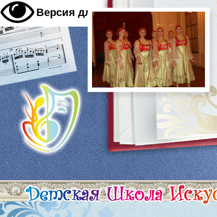
A
Версия для слабовидящих
A
A