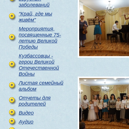
заболеваний
"Край, где мы
живём"
Мероприятия,
посвященные 75-
летию Великой
Победы
Кузбассовцы -
герои Великой
Отечественной
Войны
Листая семейный
альбом
Отчеты для
родителей
Видео
Аудио