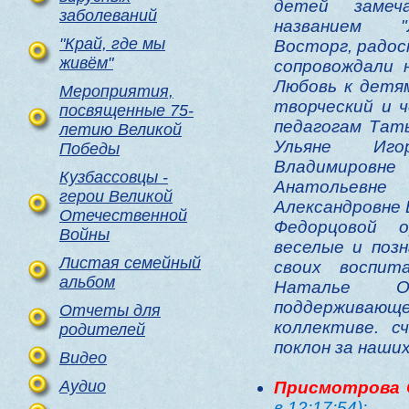
детей замеч
заболеваний
названием "Л
"Край, где мы
Восторг, радос
живём"
сопровождали 
Любовь к детя
Мероприятия,
творческий и ч
посвященные 75-
педагогам Тат
летию Великой
Ульяне Иго
Победы
Владимиров
Кузбассовцы -
Анатольевне
герои Великой
Александровне
Отечественной
Федорцовой о
Войны
веселые и поз
Листая семейный
своих воспит
альбом
Наталье О
поддерживающ
Отчеты для
коллективе. с
родителей
поклон за наших
Видео
Аудио
Присмотрова 
в 12:17:54):