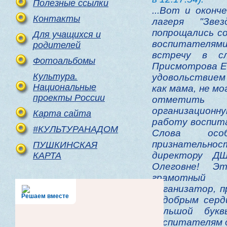
Полезные ссылки
...Вот и окон
Контакты
лагеря "Зве
попрощались с
Для учащихся и
воспитателями
родителей
встречу в сл
Фотоальбомы
Присмотрова Е
Культура.
удовольствием
Национальные
как мама, не м
проекты России
отметить в
организацио
Карта сайта
работу воспит
#КУЛЬТУРАНАДОМ
Слова осо
признательно
ПУШКИНСКАЯ
директору 
КАРТА
Олеговне! Эт
грамотный р
организатор, 
Решаем вместе
и добрым серд
большой букв
воспитателям д