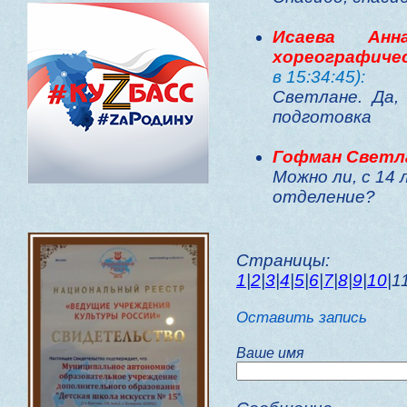
Исаева Анн
хореографиче
в 15:34:45):
Светлане. Да,
подготовка
Гофман Светл
Можно ли, с 14
отделение?
Страницы:
1
|
2
|
3
|
4
|
5
|
6
|
7
|
8
|
9
|
10
|1
Оставить запись
Ваше имя