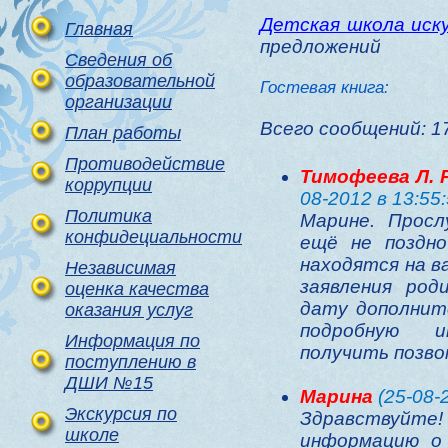
Детская школа ис
Главная
предложений
Сведения об
образовательной
Гостевая книга:
организации
Всего сообщений: 1
План работы
Противодействие
Тимофеева Л. Р
коррупции
08-2012 в 13:55:
Политика
Марине. Просл
конфидециальности
ещё не поздно
находятся на в
Независимая
заявления ро
оценка качества
дату дополнит
оказания услуг
подробную 
Информация по
получить позво
поступлению в
ДШИ №15
Марина
(25-08-2
Экскурсия по
Здравствуй
школе
информацию о