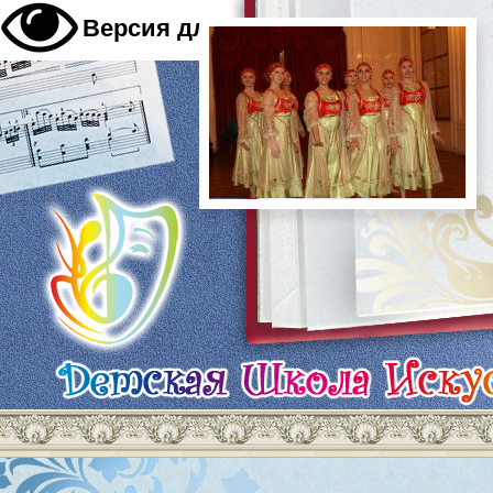
A
Версия для слабовидящих
A
A