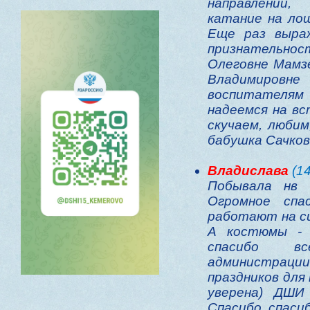
направлений,
катание на лош
Еще раз выра
признательнос
Олеговне Мамзе
Владимиро
воспитателям
надеемся на вс
скучаем, любим
бабушка Сачков
Владислава
(14
Побывала нв 
Огромное спа
работают на с
А костюмы - 
спасибо в
администраци
праздников для 
уверена) ДШ
Спасибо, спасибо