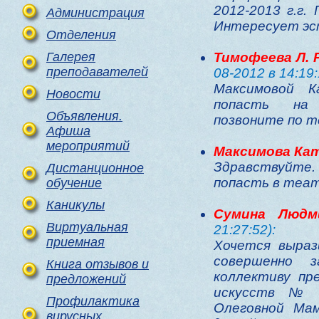
2012-2013 г.г.
Администрация
Интересует эс
Отделения
Галерея
Тимофеева Л. Р
преподавателей
08-2012 в 14:19:
Максимовой 
Новости
попасть на 
Объявления.
позвоните по т
Афиша
мероприятий
Максимова Ка
Здравствуйте.
Дистанционное
попасть в теа
обучение
Каникулы
Cумина Людм
Виртуальная
21:27:52):
приемная
Хочется выраз
совершенно з
Книга отзывов и
коллективу пр
предложений
искусств № 
Профилактика
Олеговной Ма
вирусных