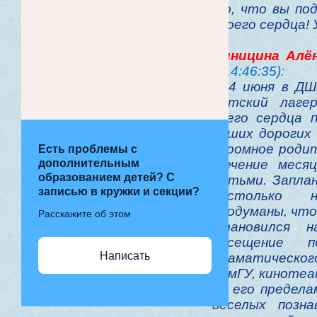
то, что вы по
своего сердца! 
Синицина Алё
в 14:46:35):
C 4 июня в Д
детский лаге
всего сердца 
наших дорогих
огромное родит
Есть проблемы с
дополнительным
течение меся
образованием детей? С
детьми. Запла
записью в кружки и секции?
настолько 
продуманы, что
Расскажите об этом
становился н
посещение п
Написать
драматического
КемГУ, кинотеа
за его предела
веселых позна