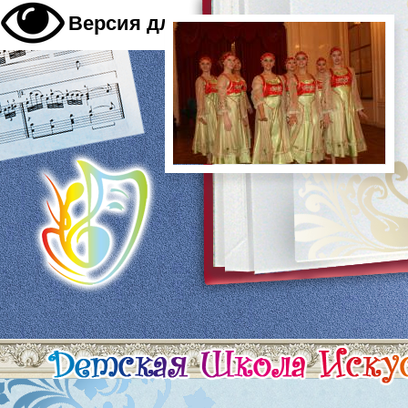
A
Версия для слабовидящих
A
A