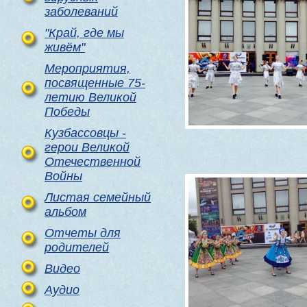
заболеваний
"Край, где мы
живём"
Мероприятия,
посвященные 75-
летию Великой
Победы
Кузбассовцы -
герои Великой
Отечественной
Войны
Листая семейный
альбом
Отчеты для
родителей
Видео
Аудио